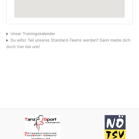
Unser Trainingskalender
Du willst Teil unseres Standard-Teams werden? Dann melde dich
doch hier bei uns!
ort in
Niederösterreichischer
Wirtsc
terreich
Tanzsportverband
Niede