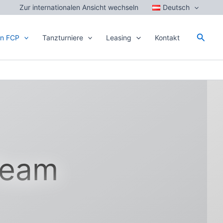
Zur internationalen Ansicht wechseln
Deutsch
Searc
en FCP
Tanzturniere
Leasing
Kontakt
Team