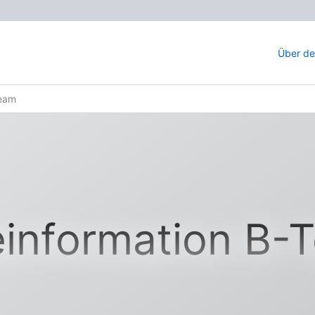
Über d
Team
einformation B-