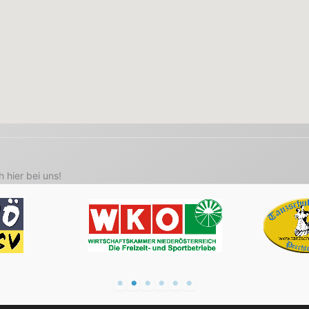
 hier bei uns!
rreichischer
Wirtschaftskammer
Tanzschu
rtverband
Niederösterreich