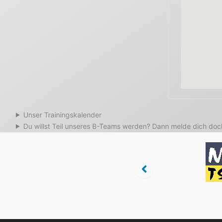
Unser Trainingskalender
Du willst Teil unseres B-Teams werden? Dann melde dich doch
Regionalbank
Tanzsport in
Niederöste
ling
Niederösterreich
Tanzspo